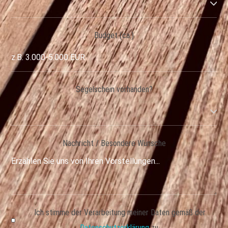
Budget (ca.)
Segelschein vorhanden?
Nachricht / Besondere Wünsche
Ich stimme der Verarbeitung meiner Daten gemäß der
Datenschutzerklärung
zu.