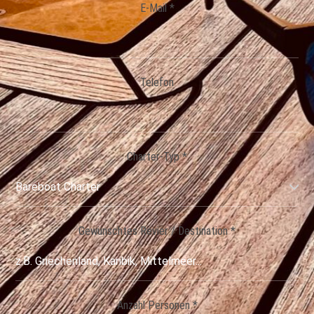
E-Mail *
Telefon
Charter-Typ *
Gewünschtes Revier / Destination *
Anzahl Personen *