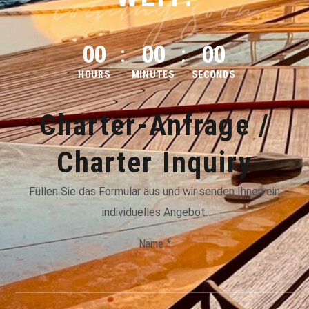
coming soon
0
0
0
0
0
0
HOURS
MINUTES
SECONDS
Charter-Anfrage /
Charter Inquiry
Füllen Sie das Formular aus und wir senden Ihnen ein
individuelles Angebot.
Name *