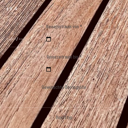
Reisezeitraum von *
Reisezeitraum bis *
Gewünschte Bootsgröße
Bootstyp