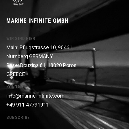
MARINE INFINITE GMBH
WIR SIND HIER
Main: Pflugstrasse 10, 90461
Nürnberg GERMANY
Base: Douzina 61, 18020 Poros
GREECE
KONTAKT
info@marine-infinite.com
+49 911 47791911
SUBSCRIBE
Alternativ