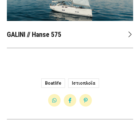
01
GALINI // Hanse 575
Boatlife
Ιστιοπλοΐα