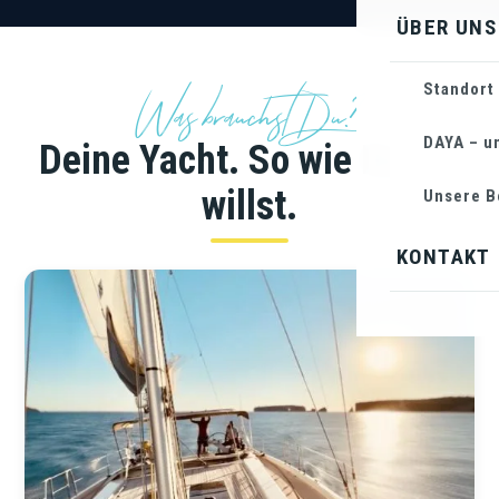
ÜBER UNS
Was brauchst Du?
Standort
DAYA – u
Deine Yacht. So wie Du sie
willst.
Unsere B
KONTAKT