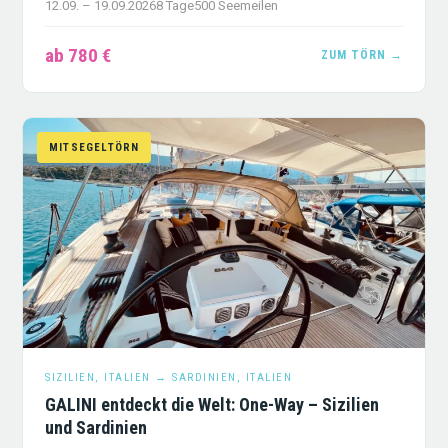
12.09. – 19.09.2026
8 Tage
500 Seemeilen
ab 780 €
ZUM TÖRN →
MITSEGELTÖRN
SIZILIEN, ITALIEN → SARDINIEN, ITALIEN
GALINI entdeckt die Welt: One-Way – Sizilien
und Sardinien