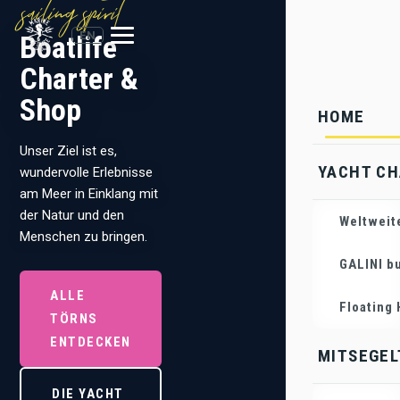
sailing spirit
Deine Yacht
EN
Boatlife
Bareboat,
Charter &
Skippered
Shop
& Cabin
HOME
Unser Ziel ist es,
Aussergewöhnliche
YACHT C
wundervolle Erlebnisse
Trips auf
am Meer in Einklang mit
herausragenden
der Natur und den
Yachten! Miete das
Weltweit
Menschen zu bringen.
ganze Boot mit und
ohne Skipper oder auch
GALINI b
nur eine Kabine auf
ALLE
unseren Cabin Charter
Floating
TÖRNS
Angeboten.
ENTDECKEN
MITSEGE
DIE YACHT
ALLE