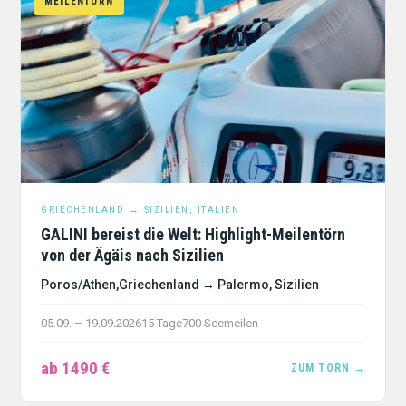
MEILENTÖRN
GRIECHENLAND → SIZILIEN, ITALIEN
GALINI bereist die Welt: Highlight-Meilentörn
von der Ägäis nach Sizilien
Poros/Athen,Griechenland → Palermo, Sizilien
05.09. – 19.09.2026
15 Tage
700 Seemeilen
ab 1490 €
ZUM TÖRN →