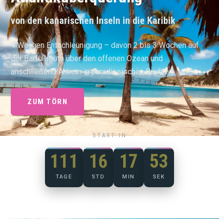
von den kanarischen Inseln in die Karibik
4 Wochen Entschleunigung – davon 2 bis 3 Wochen auf
der Barfußroute über den offenen Ozean und
anschließend Ankern in paradiesischen Buchten
ZUM TÖRN
START IN
111
16
17
52
TAGE
STD
MIN
SEK