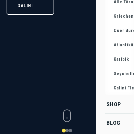
Alle Törn
GALINI
TÖRNS
ENTDECKEN
Griechen
Quer dur
DIE YACHT
GALINI
Atlantik
Karibik
Seychell
Galini Fl
SHOP
BLOG